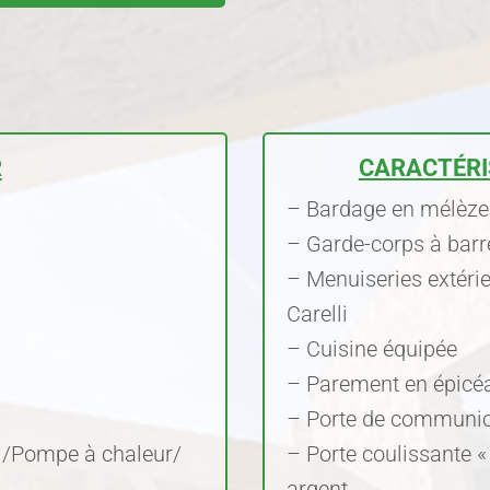
R
CARACTÉRI
– Bardage en mélèze 
– Garde-corps à barr
– Menuiseries extérie
Carelli
– Cuisine équipée
– Parement en épicé
– Porte de communic
l /Pompe à chaleur/
– Porte coulissante « 
argent