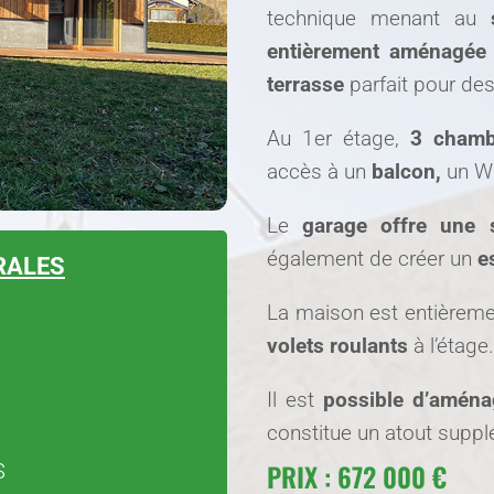
technique menant au
entièrement aménagée 
terrasse
parfait pour des
Au 1er étage,
3 chamb
accès à un
balcon,
un WC
Le
garage offre une s
également de créer un
e
RALES
La maison est entièrem
volets roulants
à l’étage.
Il est
possible d’aména
constitue un atout suppl
PRIX : 672 000 €
S