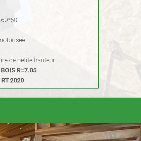
r 60*60
 motorisée
ire de petite hauteur
E BOIS R=7.05
l RT 2020