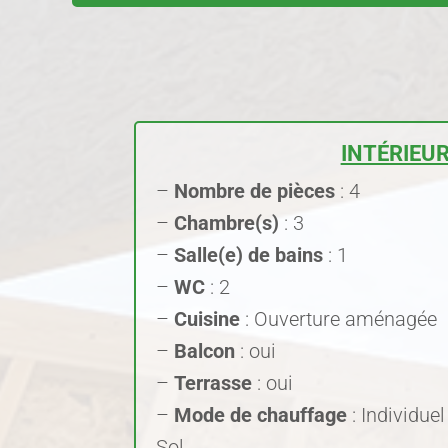
INTÉRIEU
–
Nombre de pièces
: 4
–
Chambre(s)
: 3
–
Salle(e) de bains
: 1
–
WC
: 2
–
Cuisine
: Ouverture aménagée
–
Balcon
: oui
–
Terrasse
: oui
–
Mode de chauffage
: Individue
Sol